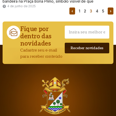
bandeira na Praça Bona Primo, símbolo visível de que
4 de junho de 2025
‹
›
1
2
3
4
5
Fique por
dentro das
novidades
Cadastre seu e-mail
para receber conteúdo