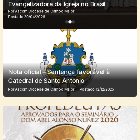
Evangelizadora da Igreja no Brasil
Por
Ascom Diocese de Campo Maior
Postado
20/04/2026
Nota oficial – Sentença favorável à
Catedral de Santo Antonio
Por
Ascom Diocese de Campo Maior
Postado
12/12/2025